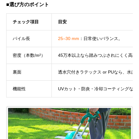
■選び方のポイント
チェック項目
目安
パイル長
25–30 mm
：日常使いバランス。
3
密度（本数/m²）
45万本以上なら踏みつぶされにくく高級
裏面
透水穴付きラテックス or PUなら、水は
機能性
UVカット・防炎・冷却コーティングなど