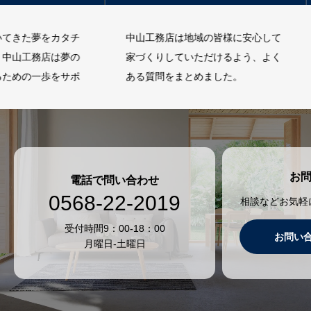
をカタチ
中山工務店は地域の皆様に安心して
家の外
店は夢の
家づくりしていただけるよう、よく
行うの
歩をサポ
ある質問をまとめました。
目隠し
さい。
お
電話で問い合わせ
0568-22-2019
相談などお気軽
受付時間9：00-18：00
お問い
月曜日-土曜日