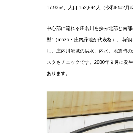
17.93㎢、人口 152,894人（令和
中心部に流れる庄名川を挟み北部と南部
型”（mozo・庄内緑地が代表格）。南
し、庄内川流域の洪水、内水、地震時の
スクもチェックです。2000年９月に
あります。