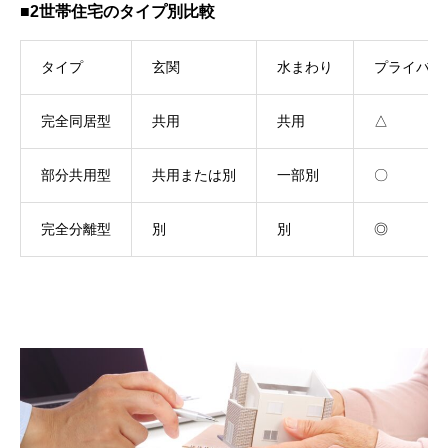
■2世帯住宅のタイプ別比較
タイプ
玄関
水まわり
プライバシ
完全同居型
共用
共用
△
部分共用型
共用または別
一部別
〇
完全分離型
別
別
◎