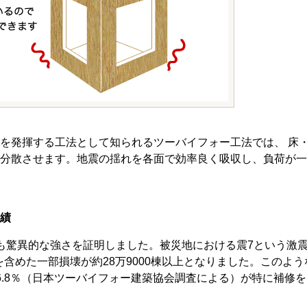
を発揮する工法として知られるツーバイフォー工法では、 床
分散させます。地震の揺れを各面で効率良く吸収し、負荷が一
績
も驚異的な強さを証明しました。被災地における震7という激
壊を含めた一部損壊が約28万9000棟以上となりました。このよ
6.8％（日本ツーバイフォー建築協会調査による）が特に補修