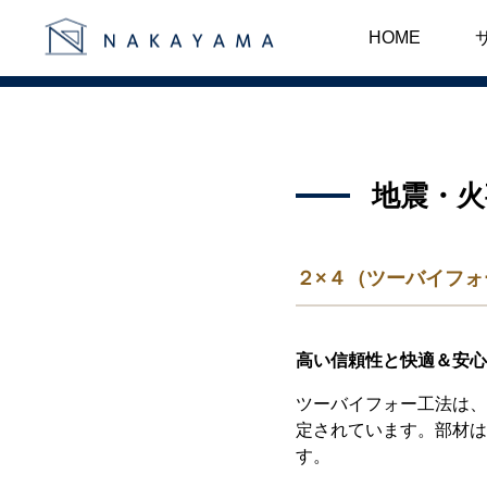
２×４（ツーバイフ
HOME
地震・火
２×４（ツーバイフ
高い信頼性と快適＆安心
ツーバイフォー工法は、
定されています。部材は
す。