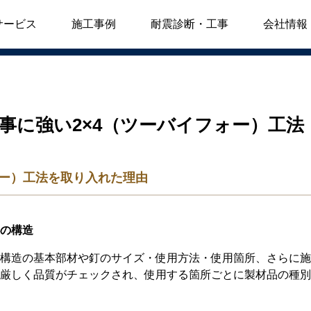
ォー）工法
サービス
施工事例
耐震診断・工事
会社情報
事に強い2×4（ツーバイフォー）工法
ォー）工法を取り入れた理由
の構造
構造の基本部材や釘のサイズ・使用方法・使用箇所、さらに施
厳しく品質がチェックされ、使用する箇所ごとに製材品の種別